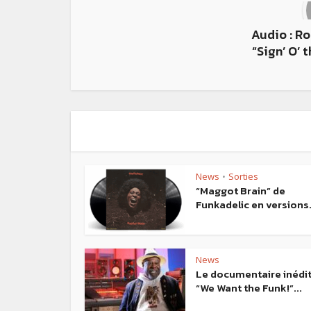
Audio : Ro
“Sign’ O’ 
News
Sorties
•
“Maggot Brain” de
Funkadelic en versions.
News
Le documentaire inédi
“We Want the Funk!”...