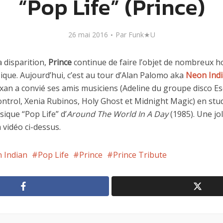
“Pop Life” (Prince)
26 mai 2016
Par
Funk★U
 disparition,
Prince
continue de faire l’objet de nombreux 
que. Aujourd’hui, c’est au tour d’Alan Palomo aka
Neon Ind
an a convié ses amis musiciens (Adeline du groupe disco E
ontrol, Xenia Rubinos, Holy Ghost et Midnight Magic) en stu
sique “Pop Life” d’
Around The World In A Day
(1985). Une jol
 vidéo ci-dessus.
 Indian
Pop Life
Prince
Prince Tribute