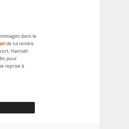
hommages dans le
ian
de lui rendre
scort, Hannah
dio pour
ie reprise à