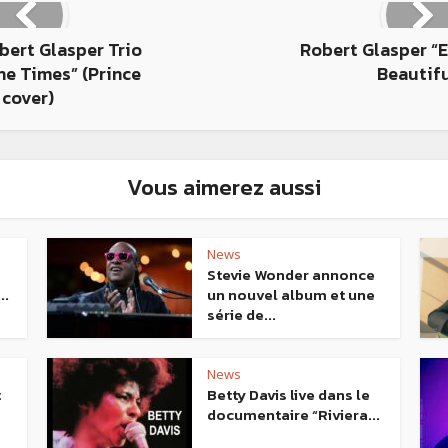
bert Glasper Trio
Robert Glasper “E
the Times” (Prince
Beautifu
cover)
Vous aimerez aussi
News
Stevie Wonder annonce
..
un nouvel album et une
série de...
News
t
Betty Davis live dans le
documentaire “Riviera...