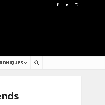
RONIQUES
ends