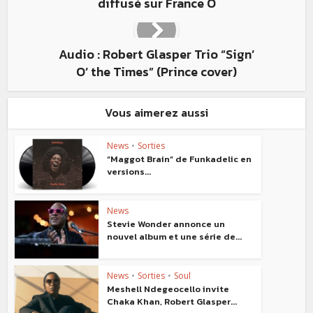
diffusé sur France Ô
Audio : Robert Glasper Trio “Sign’
O’ the Times” (Prince cover)
Vous aimerez aussi
News
•
Sorties
“Maggot Brain” de Funkadelic en
versions...
News
Stevie Wonder annonce un
nouvel album et une série de...
News
•
Sorties
•
Soul
Meshell Ndegeocello invite
Chaka Khan, Robert Glasper...