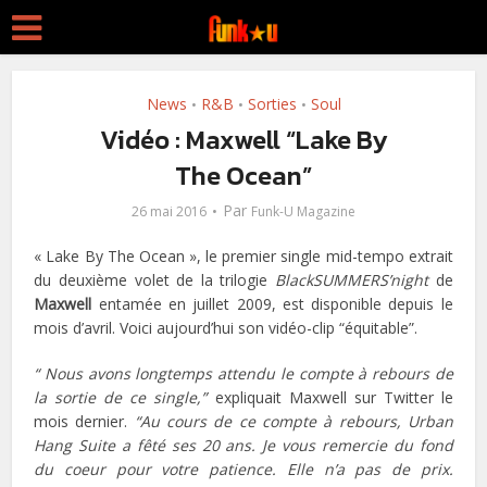
News
R&B
Sorties
Soul
•
•
•
Vidéo : Maxwell “Lake By
The Ocean”
Par
26 mai 2016
Funk-U Magazine
« Lake By The Ocean », le premier single mid-tempo extrait
du deuxième volet de la trilogie
BlackSUMMERS’night
de
Maxwell
entamée en juillet 2009, est disponible depuis le
mois d’avril. Voici aujourd’hui son vidéo-clip “équitable”.
“ Nous avons longtemps attendu le compte à rebours de
la sortie de ce single,”
expliquait Maxwell sur Twitter le
mois dernier.
“Au cours de ce compte à rebours, Urban
Hang Suite a fêté ses 20 ans. Je vous remercie du fond
du coeur pour votre patience. Elle n’a pas de prix.