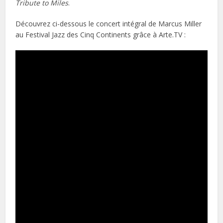
Tribute to Miles
.
Découvrez ci-dessous le concert intégral de Marcus Miller
au Festival Jazz des Cinq Continents grâce à Arte.TV :