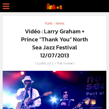
Funk
News
•
Vidéo : Larry Graham +
Prince “Thank You” North
Sea Jazz Festival
12/07/2013
Par
13 juillet 2013
Funk★U