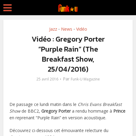
Jazz
News
Vidéo
•
•
Vidéo : Gregory Porter
“Purple Rain” (The
Breakfast Show,
25/04/2016)
Par
25 avril 2016
Funk-U Magazine
De passage ce lundi matin dans le
Chris Evans Breakfast
Show
de BBC2,
Gregory Porter
a rendu hommage à
Prince
en reprenant “Purple Rain” en version acoustique.
Découvrez ci-dessous cet émouvante relecture du