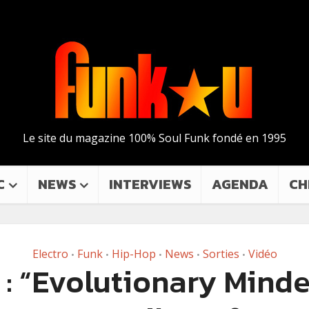
Le site du magazine 100% Soul Funk fondé en 1995
C
NEWS
INTERVIEWS
AGENDA
CH
Electro
Funk
Hip-Hop
News
Sorties
Vidéo
•
•
•
•
•
: “Evolutionary Minde