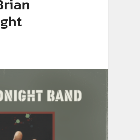
Brian
ight