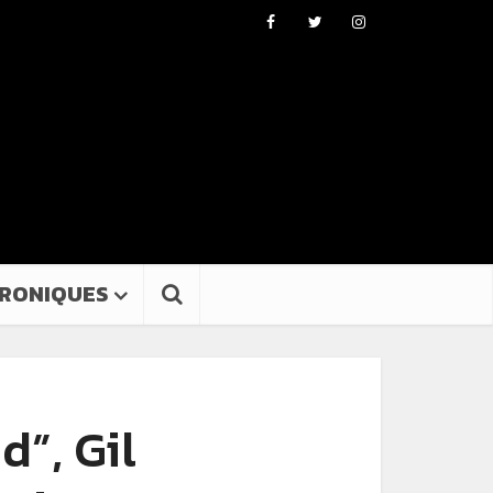
RONIQUES
d”, Gil