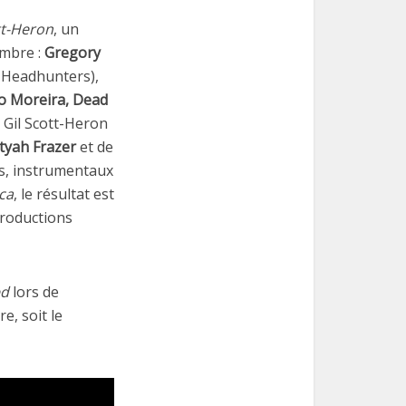
tt-Heron
, un
embre :
Gregory
 Headhunters),
o Moreira, Dead
e Gil Scott-Heron
tyah Frazer
et de
ns, instrumentaux
ca
, le résultat est
productions
ed
lors de
e, soit le