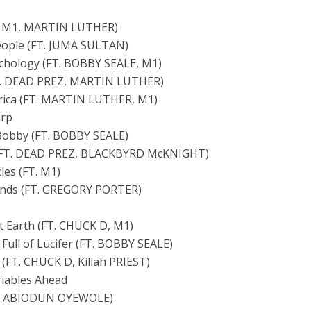
FT. M1, MARTIN LUTHER)
People (FT. JUMA SULTAN)
ychology (FT. BOBBY SEALE, M1)
FT. DEAD PREZ, MARTIN LUTHER)
erica (FT. MARTIN LUTHER, M1)
arp
Bobby (FT. BOBBY SEALE)
 (FT. DEAD PREZ, BLACKBYRD McKNIGHT)
les (FT. M1)
Minds (FT. GREGORY PORTER)
t Earth (FT. CHUCK D, M1)
Full of Lucifer (FT. BOBBY SEALE)
) (FT. CHUCK D, Killah PRIEST)
iables Ahead
FT. ABIODUN OYEWOLE)