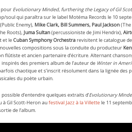
s pour
Evolutionary Minded
,
furthering the Legacy of Gil Sco
/soul qui paraîtra sur le label Motéma Records le 10 sept
(Public Enemy),
Mike Clark, Bill Summers, Paul Jackson
(The
he Roots),
Juma Sultan
(percussioniste de Jimi Hendrix),
Airt
t et le
Cuban Symphony Orchestra
revisitent le catalogue d
 nouvelles compositions sous la conduite du producteur
Ken
on flûtiste et ancien partenaire d’écriture. Alternant chanso
inspirés des premiers album de l’auteur de
Winter in Ameri
arfois chaotique et s’inscrit résolument dans la lignée des 
usicales du poète urbain.
a possible d’entendre quelques extraits d’
Evolutionary Mind
 à Gil Scott-Heron au
festival Jazz à la Villette
le 11 septembr
ortie de l’album.