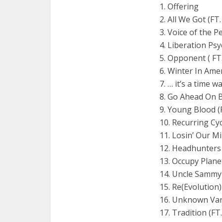
1. Offering
2. All We Got (
3. Voice of the 
4. Liberation Ps
5. Opponent ( 
6. Winter In Am
7. … it’s a time w
8. Go Ahead On 
9. Young Blood
10. Recurring Cyc
11. Losin’ Our 
12. Headhunters
13. Occupy Plane
14. Uncle Sammy 
15. Re(Evolution
16. Unknown Var
17. Tradition (