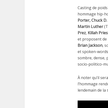
Casting de poid
hommage hip-hop
Porter, Chuck D.
Martin Luther
(T
Prez
,
Killah Pries
et proposent de
Brian Jackson
, s
et spoken-words 
sombre, dense, p
socio-politico-m
À noter qu’il ser
l’hommage rendu
lendemain de la s