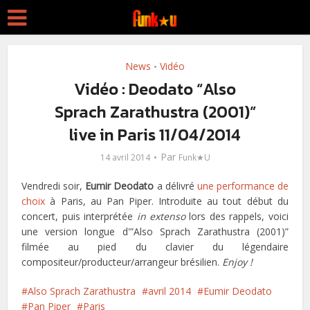
News
Vidéo
•
Vidéo : Deodato “Also
Sprach Zarathustra (2001)”
live in Paris 11/04/2014
Par
14 avril 2014
Funk★U
Vendredi soir,
Eumir Deodato
a délivré
une performance de
choix
à Paris, au Pan Piper. Introduite au tout début du
concert, puis interprétée
in extenso
lors des rappels, voici
une version longue d'”Also Sprach Zarathustra (2001)”
filmée au pied du clavier du légendaire
compositeur/producteur/arrangeur brésilien.
Enjoy !
Also Sprach Zarathustra
avril 2014
Eumir Deodato
Pan Piper
Paris