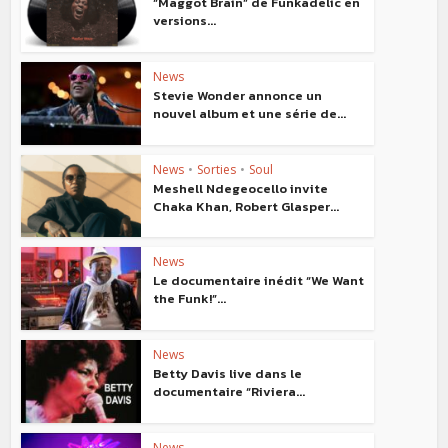
“Maggot Brain” de Funkadelic en
versions...
News
Stevie Wonder annonce un
nouvel album et une série de...
News
•
Sorties
•
Soul
Meshell Ndegeocello invite
Chaka Khan, Robert Glasper...
News
Le documentaire inédit “We Want
the Funk!”...
News
Betty Davis live dans le
documentaire “Riviera...
News