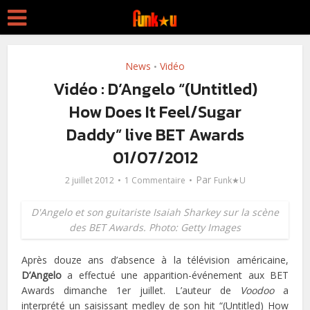
News
Vidéo
•
Vidéo : D’Angelo “(Untitled)
How Does It Feel/Sugar
Daddy” live BET Awards
01/07/2012
Par
2 juillet 2012
1 Commentaire
Funk★U
D'Angelo et son guitariste Isaiah Sharkey sur la scène
des BET Awards. Photo: Getty Images
Après douze ans d’absence à la télévision américaine,
D’Angelo
a effectué une apparition-événement aux BET
Awards dimanche 1er juillet. L’auteur de
Voodoo
a
interprété un saisissant medley de son hit “(Untitled) How