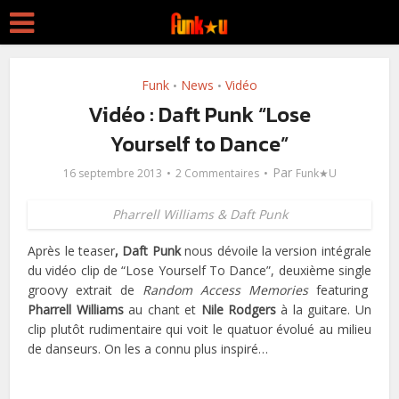
Funk
News
Vidéo
•
•
Vidéo : Daft Punk “Lose
Yourself to Dance”
Par
16 septembre 2013
2 Commentaires
Funk★U
Pharrell Williams & Daft Punk
Après le teaser
, Daft Punk
nous dévoile la version intégrale
du vidéo clip de “Lose Yourself To Dance”, deuxième single
groovy extrait de
Random Access Memories
featuring
Pharrell Williams
au chant et
Nile Rodgers
à la guitare. Un
clip plutôt rudimentaire qui voit le quatuor évolué au milieu
de danseurs. On les a connu plus inspiré…