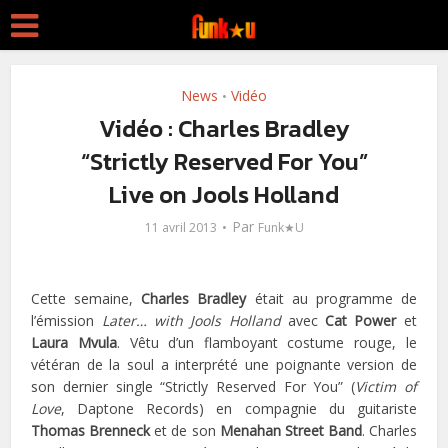
News
Vidéo
•
Vidéo : Charles Bradley
“Strictly Reserved For You”
Live on Jools Holland
Par
11 avril 2013
Funk★U
Cette semaine,
Charles Bradley
était au programme de
l’émission
Later… with Jools Holland
avec
Cat Power
et
Laura Mvula
. Vêtu d’un flamboyant costume rouge, le
vétéran de la soul a interprété une poignante version de
son dernier single “Strictly Reserved For You” (
Victim of
Love
, Daptone Records) en compagnie du guitariste
Thomas Brenneck
et de son
Menahan Street Band
. Charles