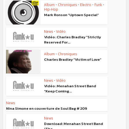
Album
•
Chroniques
•
Electro
•
Funk
•
Hip-Hop
Mark Ronson “Uptown Special”
News
•
Vidéo
Vidéo : Charles Bradley “Strictly
Reserved For...
Album
•
Chroniques
Charles Bradley “Victim of Love”
News
•
Vidéo
Vidéo : Menahan Street Band
“Keep Coming...
News
Nina Simone en couverture de Soul Bag # 209
News
Download: Menahan Street Band
“The...