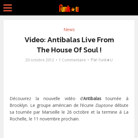
News
Video: Antibalas Live From
The House Of Soul !
Par
20 octobre 2012
1 Commentaire
Funk★U
Découvrez la nouvelle vidéo d’
Antibalas
tournée à
Brooklyn. Le groupe américain de l’écurie
Daptone
débute
sa tournée par Marseille le 26 octobre et la termine à La
Rochelle, le 11 novembre prochain.