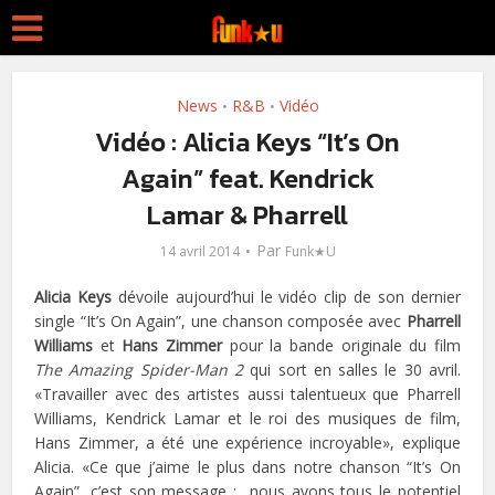
News
R&B
Vidéo
•
•
Vidéo : Alicia Keys “It’s On
Again” feat. Kendrick
Lamar & Pharrell
Par
14 avril 2014
Funk★U
Alicia Keys
dévoile aujourd’hui le vidéo clip de son dernier
single “It’s On Again”, une chanson composée avec
Pharrell
Williams
et
Hans Zimmer
pour la bande originale du film
The Amazing Spider-Man 2
qui sort en salles le 30 avril.
«Travailler avec des artistes aussi talentueux que Pharrell
Williams, Kendrick Lamar et le roi des musiques de film,
Hans Zimmer, a été une expérience incroyable», explique
Alicia. «Ce que j’aime le plus dans notre chanson “It’s On
Again”, c’est son message : nous avons tous le potentiel