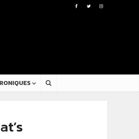
RONIQUES
at’s