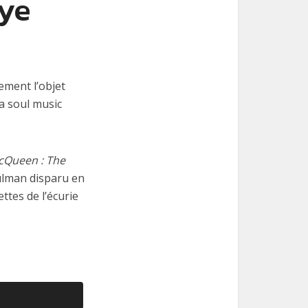
aye
ement l’objet
la soul music
cQueen : The
oulman disparu en
ttes de l’écurie