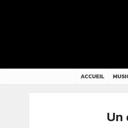
ACCUEIL
MUSI
Un 