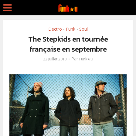
Electro
Funk
Soul
•
•
The Stepkids en tournée
française en septembre
Par
22 juillet 2013
Funk★U