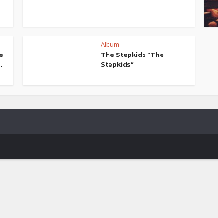
Album
le
The Stepkids “The
.
Stepkids”