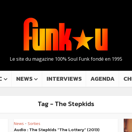
Le site du magazine 100% Soul Funk fondé en 1995
C
NEWS
INTERVIEWS
AGENDA
CH
Tag - The Stepkids
News
Sorties
•
Audio : The Stepkids “The Lottery” (2013)