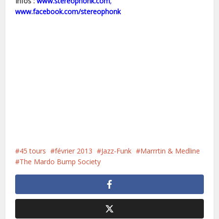
Infos :
www.stereophonk.com
,
www.facebook.com/stereophonk
45 tours
février 2013
Jazz-Funk
Marrrtin & Medline
The Mardo Bump Society