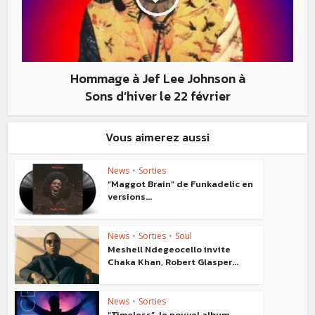
Hommage à Jef Lee Johnson à
Sons d’hiver le 22 février
Vous aimerez aussi
News
•
Sorties
“Maggot Brain” de Funkadelic en
versions...
News
•
Sorties
•
Soul
Meshell Ndegeocello invite
Chaka Khan, Robert Glasper...
News
•
Sorties
“Timeless”, le nouvel album