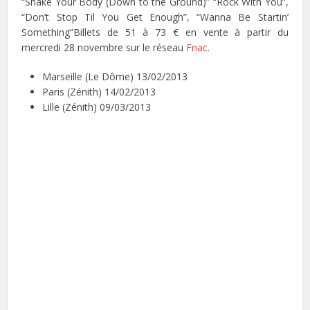
“Shake Your Body (Down to the Ground)” “Rock With You”,
“Don’t Stop Til You Get Enough”, “Wanna Be Startin’
Something”Billets de 51 à 73 € en vente à partir du
mercredi 28 novembre sur le réseau
Fnac
.
Marseille (Le Dôme) 13/02/2013
Paris (Zénith) 14/02/2013
Lille (Zénith) 09/03/2013