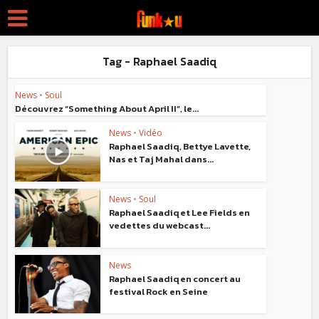
Tag - Raphael Saadiq
News
•
Soul
Découvrez “Something About April II”, le...
News
•
Vidéo
Raphael Saadiq, Bettye Lavette,
Nas et Taj Mahal dans...
News
•
Soul
Raphael Saadiq et Lee Fields en
vedettes du webcast...
News
Raphael Saadiq en concert au
festival Rock en Seine