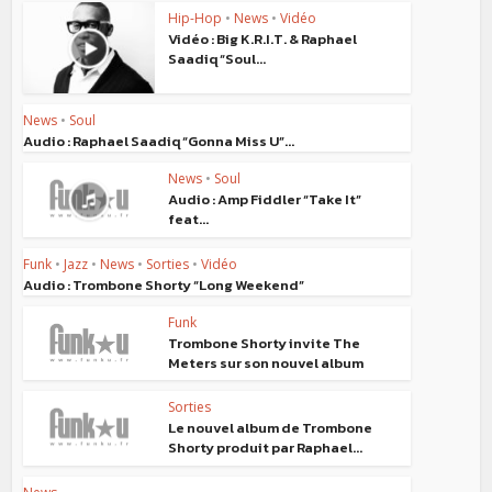
Hip-Hop
•
News
•
Vidéo
Vidéo : Big K.R.I.T. & Raphael
Saadiq “Soul...
News
•
Soul
Audio : Raphael Saadiq “Gonna Miss U”...
News
•
Soul
Audio : Amp Fiddler “Take It”
feat...
Funk
•
Jazz
•
News
•
Sorties
•
Vidéo
Audio : Trombone Shorty “Long Weekend”
Funk
Trombone Shorty invite The
Meters sur son nouvel album
Sorties
Le nouvel album de Trombone
Shorty produit par Raphael...