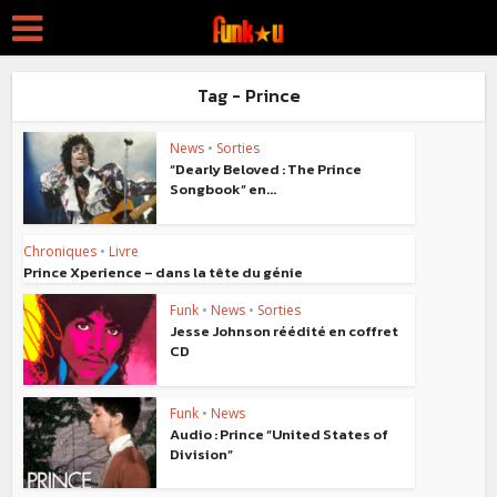
Tag - Prince
News
•
Sorties
“Dearly Beloved : The Prince
Songbook” en...
Chroniques
•
Livre
Prince Xperience – dans la tête du génie
Funk
•
News
•
Sorties
Jesse Johnson réédité en coffret
CD
Funk
•
News
Audio : Prince “United States of
Division”