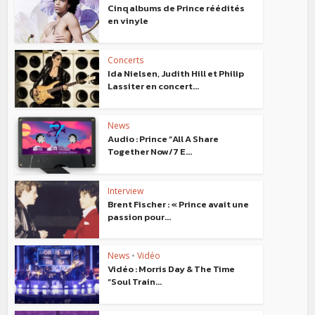
Cinq albums de Prince réédités
en vinyle
Concerts
Ida Nielsen, Judith Hill et Philip
Lassiter en concert...
News
Audio : Prince “All A Share
Together Now/7 E...
Interview
Brent Fischer : « Prince avait une
passion pour...
News
•
Vidéo
Vidéo : Morris Day & The Time
“Soul Train...