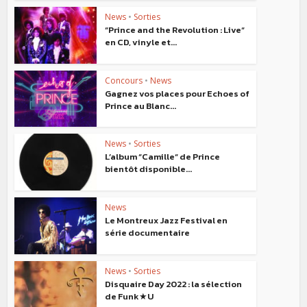
News
•
Sorties
“Prince and the Revolution : Live“
en CD, vinyle et...
Concours
•
News
Gagnez vos places pour Echoes of
Prince au Blanc...
News
•
Sorties
L’album “Camille“ de Prince
bientôt disponible...
News
Le Montreux Jazz Festival en
série documentaire
News
•
Sorties
Disquaire Day 2022 : la sélection
de Funk★U