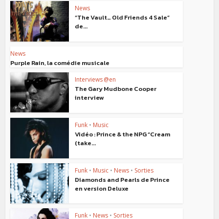
News
“The Vault… Old Friends 4 Sale”
de...
News
Purple Rain, la comédie musicale
Interviews @en
The Gary Mudbone Cooper
interview
Funk
•
Music
Vidéo : Prince & the NPG “Cream
(take...
Funk
•
Music
•
News
•
Sorties
Diamonds and Pearls de Prince
en version Deluxe
Funk
•
News
•
Sorties