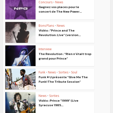
Concours
•
News
Gagnez vos places pour le
concert de The New Power...
Bons Plans
•
News
Vidéo : “Prince and The
Revolution: Live“ (version...
Interview
The Revolution : “Rien n’était trop
grand pour Prince“
Funk
•
News
•
Sorties
•
Soul
Funk★U présente “Give Me The
Funk! The Tribute Session“
News
•
Sorties
Vidéo : Prince “1999” (Live
Syracuse 1985...