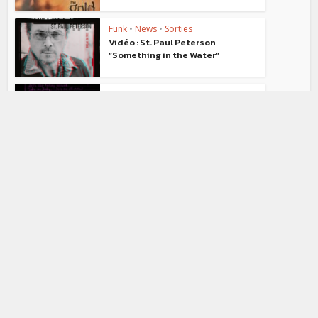
Funk
•
News
•
Sorties
Vidéo : St. Paul Peterson
“Something in the Water“
News
Audio : Prince “Do Me, Baby (Demo
79)“
News
Vidéo : Prince “17 Days (Live At
The Los Angeles...
Interview
•
News
Morris Hayes : « Welcome 2
America est un disque...
News
•
Vidéo
Vidéo : The Time “Cool” (Version