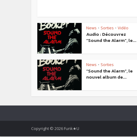
News
Sorties
Vidéo
•
•
Audio : Découvrez
“Sound the Alarm”, le...
News
Sorties
•
“Sound the Alarm”, le
nouvel album de...
Copyright © 2026 Funk★U