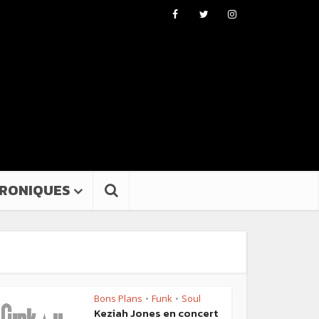
RONIQUES
Bons Plans
Funk
Soul
•
•
Keziah Jones en concert