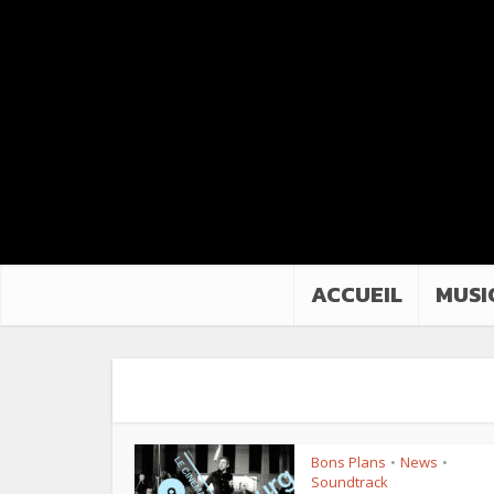
ACCUEIL
MUSI
Bons Plans
News
•
•
Soundtrack