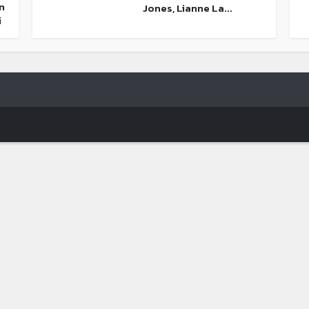
n
Jones, Lianne La...
i