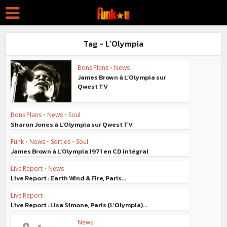
Tag - L’Olympia
Bons Plans
•
News
James Brown à L’Olympia sur
Qwest TV
Bons Plans
•
News
•
Soul
Sharon Jones à L’Olympia sur Qwest TV
Funk
•
News
•
Sorties
•
Soul
James Brown à L’Olympia 1971 en CD intégral
Live Report
•
News
Live Report : Earth Wind & Fire, Paris...
Live Report
Live Report : Lisa Simone, Paris (L’Olympia)...
News