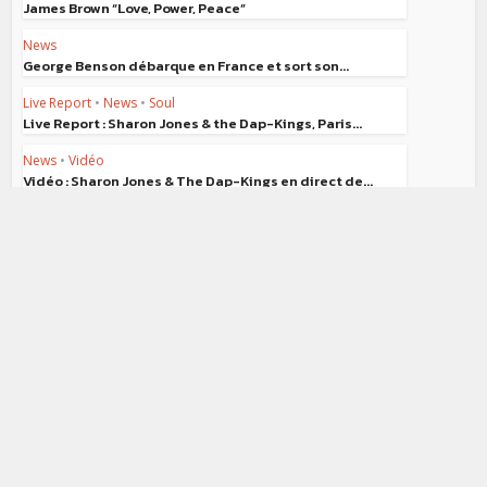
James Brown “Love, Power, Peace”
News
George Benson débarque en France et sort son...
Live Report
•
News
•
Soul
Live Report : Sharon Jones & the Dap-Kings, Paris...
News
•
Vidéo
Vidéo : Sharon Jones & The Dap-Kings en direct de...
Concours
•
News
Gagnez vos places pour le
concert de Sharon Jones à...
News
Bobby Womack en concert à Paris
le 30 juillet
Soul
Sharon Jones & The Dap Kings en
concert à...