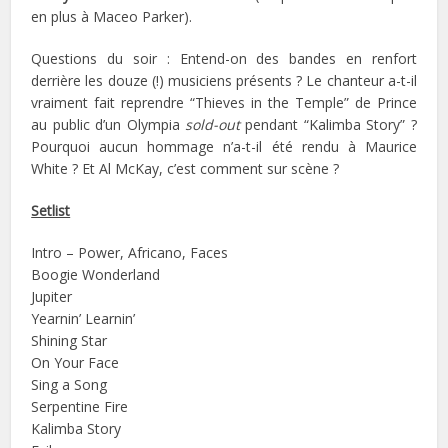
en plus à Maceo Parker).
Questions du soir : Entend-on des bandes en renfort
derrière les douze (!) musiciens présents ? Le chanteur a-t-il
vraiment fait reprendre “Thieves in the Temple” de Prince
au public d’un Olympia
sold-out
pendant “Kalimba Story” ?
Pourquoi aucun hommage n’a-t-il été rendu à Maurice
White ? Et Al McKay, c’est comment sur scène ?
Setlist
Intro – Power, Africano, Faces
Boogie Wonderland
Jupiter
Yearnin’ Learnin’
Shining Star
On Your Face
Sing a Song
Serpentine Fire
Kalimba Story