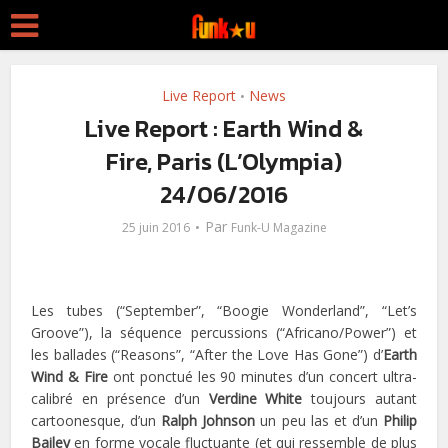
Live Report
News
•
Live Report : Earth Wind &
Fire, Paris (L’Olympia)
24/06/2016
Par
25 juin 2016
Funk-U Magazine
Les tubes (“September”, “Boogie Wonderland”, “Let’s
Groove”), la séquence percussions (“Africano/Power”) et
les ballades (“Reasons”, “After the Love Has Gone”) d’
Earth
Wind & Fire
ont ponctué les 90 minutes d’un concert ultra-
calibré en présence d’un
Verdine White
toujours autant
cartoonesque, d’un
Ralph Johnson
un peu las et d’un
Philip
Bailey
en forme vocale fluctuante (et qui ressemble de plus