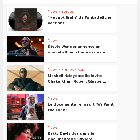
News
•
Sorties
“Maggot Brain” de Funkadelic en
versions...
News
Stevie Wonder annonce un
nouvel album et une série de...
News
•
Sorties
•
Soul
Meshell Ndegeocello invite
Chaka Khan, Robert Glasper...
News
Le documentaire inédit “We Want
the Funk!”...
News
Betty Davis live dans le
documentaire “Riviera...