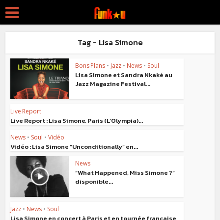
Tag - Lisa Simone
Bons Plans
•
Jazz
•
News
•
Soul
Lisa Simone et Sandra Nkaké au
Jazz Magazine Festival...
Live Report
Live Report : Lisa Simone, Paris (L’Olympia)...
News
•
Soul
•
Vidéo
Vidéo : Lisa Simone “Unconditionally” en...
News
“What Happened, Miss Simone ?”
disponible...
Jazz
•
News
•
Soul
Lisa Simone en concert à Paris et en tournée française