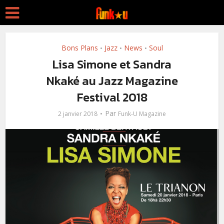
Bons Plans
Jazz
News
Soul
•
•
•
Lisa Simone et Sandra
Nkaké au Jazz Magazine
Festival 2018
Par
2 janvier 2018
Funk-U Magazine