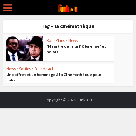
Tag - la cinémathèque
Bons Plans
•
News
“Meurtre dans la 110ème rue” et
polars...
News
•
Sorties
•
Soundtrack
Un coffret et un hommage à la Cinémathèque pour
Lalo...
Copyright © 2026 Funk★U