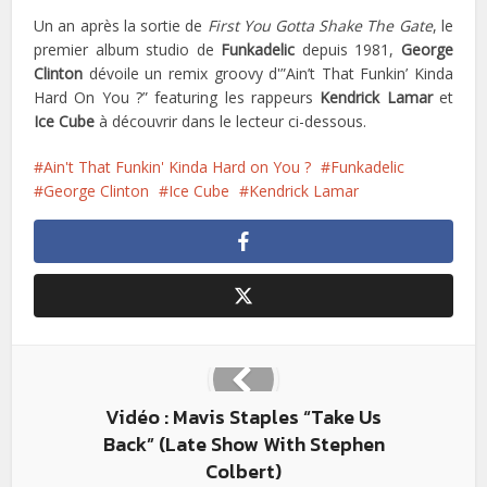
Un an après la sortie de
First You Gotta Shake The Gate
, le
premier album studio de
Funkadelic
depuis 1981,
George
Clinton
dévoile un remix groovy d'”Ain’t That Funkin’ Kinda
Hard On You ?” featuring les rappeurs
Kendrick Lamar
et
Ice Cube
à découvrir dans le lecteur ci-dessous.
Ain't That Funkin' Kinda Hard on You ?
Funkadelic
George Clinton
Ice Cube
Kendrick Lamar
Vidéo : Mavis Staples “Take Us
Back” (Late Show With Stephen
Colbert)