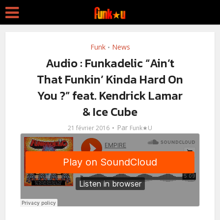
Funk
News
•
Audio : Funkadelic “Ain’t
That Funkin’ Kinda Hard On
You ?” feat. Kendrick Lamar
& Ice Cube
Par
21 février 2016
Funk★U