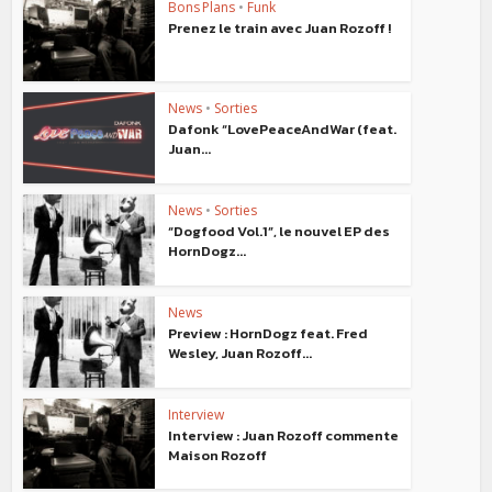
Bons Plans
•
Funk
Prenez le train avec Juan Rozoff !
News
•
Sorties
Dafonk “LovePeaceAndWar (feat.
Juan...
News
•
Sorties
“Dogfood Vol.1”, le nouvel EP des
HornDogz...
News
Preview : HornDogz feat. Fred
Wesley, Juan Rozoff...
Interview
Interview : Juan Rozoff commente
Maison Rozoff