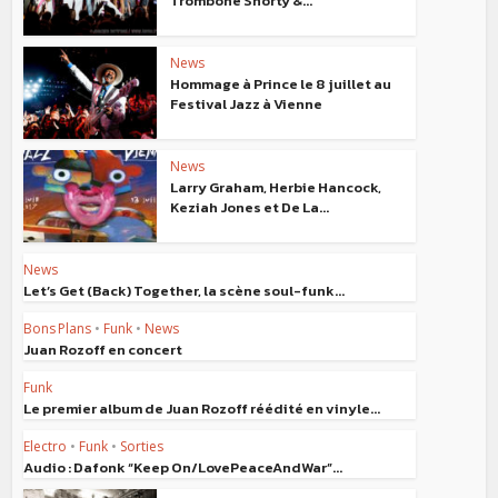
Trombone Shorty &...
News
Hommage à Prince le 8 juillet au
Festival Jazz à Vienne
News
Larry Graham, Herbie Hancock,
Keziah Jones et De La...
News
Let’s Get (Back) Together, la scène soul-funk...
Bons Plans
•
Funk
•
News
Juan Rozoff en concert
Funk
Le premier album de Juan Rozoff réédité en vinyle...
Electro
•
Funk
•
Sorties
Audio : Dafonk “Keep On/LovePeaceAndWar”...