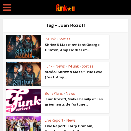
Tag - Juan Rozoff
P-Funk
•
Sorties
Shrizz N Maze invitent George
Clinton, Amp Fiddler et...
Funk
•
News
•
P-Funk
•
Sorties
Vidéo : Shrizz N Maze “True Love
(feat. Amp...
Bons Plans
•
News
Juan Rozoff, Malka Family et Les
grééments de fortune...
Live Report
•
News
Live Report : Larry Graham,