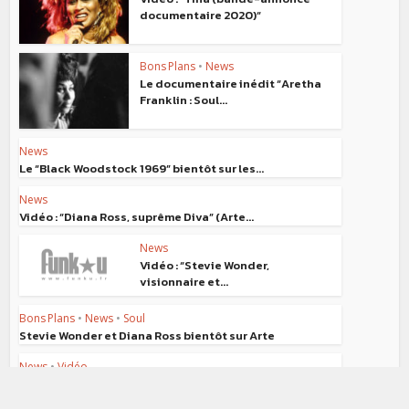
documentaire 2020)“
Bons Plans
•
News
Le documentaire inédit “Aretha
Franklin : Soul...
News
Le “Black Woodstock 1969” bientôt sur les...
News
Vidéo : “Diana Ross, suprême Diva” (Arte...
News
Vidéo : “Stevie Wonder,
visionnaire et...
Bons Plans
•
News
•
Soul
Stevie Wonder et Diana Ross bientôt sur Arte
News
•
Vidéo
Vidéo : “Teddy Pendergrass – If You...