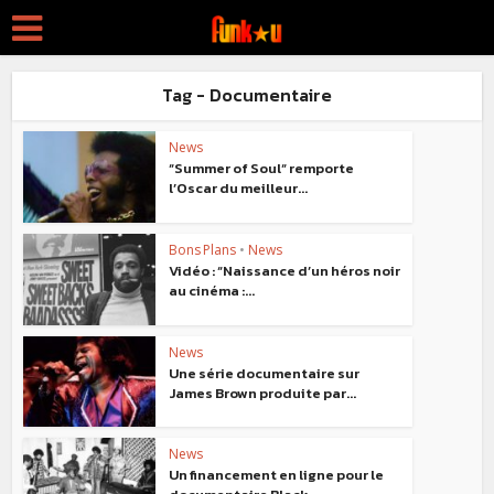
Tag - Documentaire
News
“Summer of Soul“ remporte
l’Oscar du meilleur...
Bons Plans
•
News
Vidéo : “Naissance d’un héros noir
au cinéma :...
News
Une série documentaire sur
James Brown produite par...
News
Un financement en ligne pour le