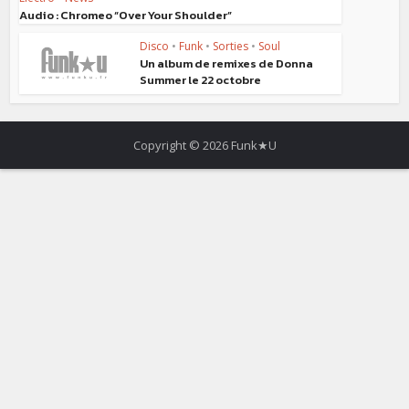
Audio : Chromeo “Over Your Shoulder”
Disco
•
Funk
•
Sorties
•
Soul
Un album de remixes de Donna
Summer le 22 octobre
Copyright © 2026 Funk★U