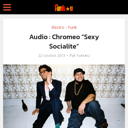
Electro
Funk
•
Audio : Chromeo “Sexy
Socialite”
Par
22 octobre 2013
Funk★U