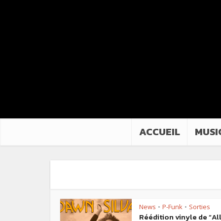
ACCUEIL
MUSI
News
P-Funk
Sorties
•
•
Réédition vinyle de “Al