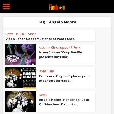
Tag - Angelo Moore
News
•
P-Funk
•
Vidéo
Vidéo : Ishan Cooper “Science of Pants feat...
Album
•
Chroniques
•
P-Funk
Ishan Cooper “Coop Deville
presents Bat Funk...
Bons Plans
Concours : Gagnez 5 places pour
le concert du Madd...
News
Angelo Moore (Fishbone) + Ceux
Qui Marchent Debout =...