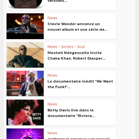
versions...
News
Stevie Wonder annonce un
nouvel album et une série de...
News
•
Sorties
•
Soul
Meshell Ndegeocello invite
Chaka Khan, Robert Glasper...
News
Le documentaire inédit “We Want
the Funk!”...
News
Betty Davis live dans le
documentaire “Riviera...
News
Jamiroquai annonce son nouvel