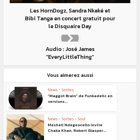
Les HornDogz, Sandra Nkaké et
Bibi Tanga en concert gratuit pour
le Disquaire Day
Audio : José James
“EveryLittleThing”
Vous aimerez aussi
News
•
Sorties
“Maggot Brain” de Funkadelic en
versions...
News
•
Sorties
•
Soul
Meshell Ndegeocello invite
Chaka Khan, Robert Glasper...