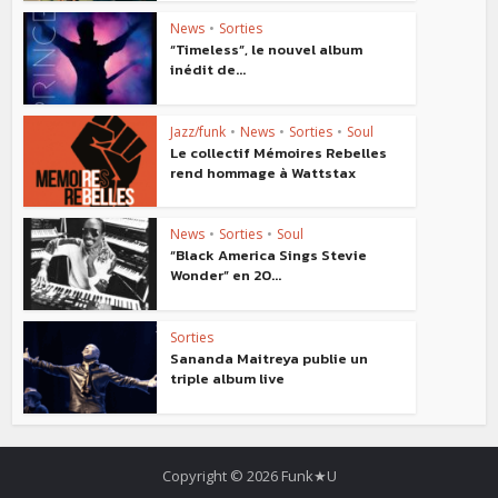
News
•
Sorties
“Timeless”, le nouvel album
inédit de...
Jazz/funk
•
News
•
Sorties
•
Soul
Le collectif Mémoires Rebelles
rend hommage à Wattstax
News
•
Sorties
•
Soul
“Black America Sings Stevie
Wonder” en 20...
Sorties
Sananda Maitreya publie un
triple album live
Copyright © 2026 Funk★U