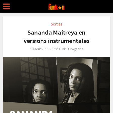
Sorties
Sananda Maitreya en
versions instrumentales
Par
10 août 2011
Funk-U Magazine