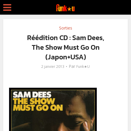
Sorties
Réédition CD : Sam Dees,
The Show Must Go On
(Japon+USA)
Par
2 janvier 2013
Funk★U