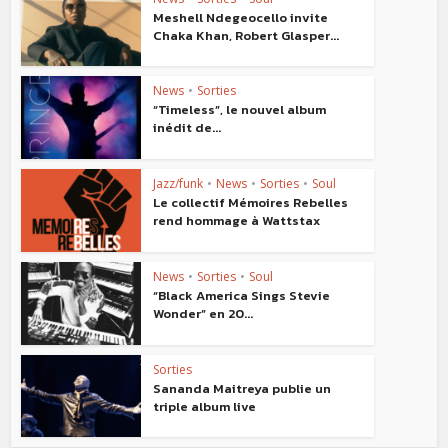
Meshell Ndegeocello invite
Chaka Khan, Robert Glasper...
News
•
Sorties
“Timeless”, le nouvel album
inédit de...
Jazz/funk
•
News
•
Sorties
•
Soul
Le collectif Mémoires Rebelles
rend hommage à Wattstax
News
•
Sorties
•
Soul
“Black America Sings Stevie
Wonder” en 20...
Sorties
Sananda Maitreya publie un
triple album live