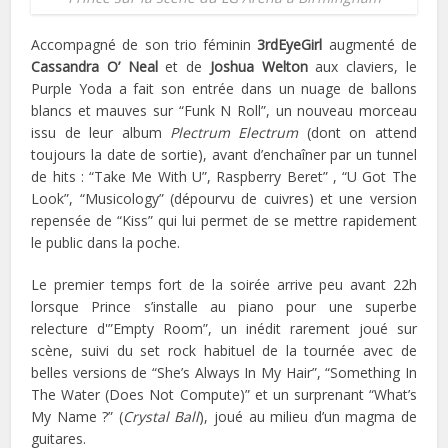
Accompagné de son trio féminin
3rdEyeGirl
augmenté de
Cassandra O’ Neal
et de
Joshua Welton
aux claviers, le
Purple Yoda a fait son entrée dans un nuage de ballons
blancs et mauves sur “Funk N Roll”, un nouveau morceau
issu de leur album
Plectrum Electrum
(dont on attend
toujours la date de sortie), avant d’enchaîner par un tunnel
de hits : “Take Me With U”, Raspberry Beret” , “U Got The
Look”, “Musicology” (dépourvu de cuivres) et une version
repensée de “Kiss” qui lui permet de se mettre rapidement
le public dans la poche.
Le premier temps fort de la soirée arrive peu avant 22h
lorsque Prince s’installe au piano pour une superbe
relecture d'”Empty Room”, un inédit rarement joué sur
scène, suivi du set rock habituel de la tournée avec de
belles versions de “She’s Always In My Hair”, “Something In
The Water (Does Not Compute)” et un surprenant “What’s
My Name ?” (
Crystal Ball
), joué au milieu d’un magma de
guitares.