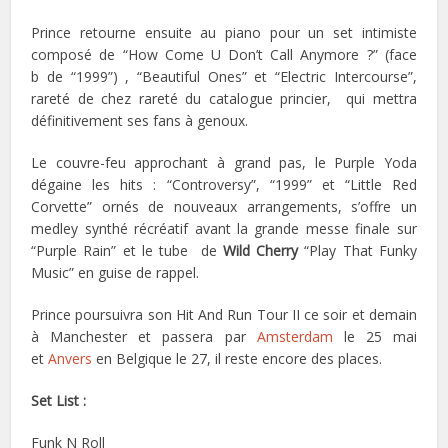
Prince retourne ensuite au piano pour un set intimiste
composé de “How Come U Don’t Call Anymore ?” (face
b de “1999”) , “Beautiful Ones” et “Electric Intercourse”,
rareté de chez rareté du catalogue princier, qui mettra
définitivement ses fans à genoux.
Le couvre-feu approchant à grand pas, le Purple Yoda
dégaine les hits : “Controversy”, “1999” et “Little Red
Corvette” ornés de nouveaux arrangements, s’offre un
medley synthé récréatif avant la grande messe finale sur
“Purple Rain” et le tube de
Wild Cherry
“Play That Funky
Music” en guise de rappel.
Prince poursuivra son Hit And Run Tour II ce soir et demain
à Manchester et passera par
Amsterdam
le 25 mai
et
Anvers
en Belgique le 27, il reste encore des places.
Set List :
Funk N Roll