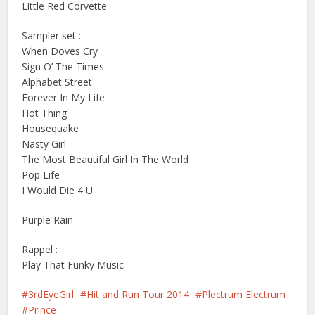
Little Red Corvette
Sampler set :
When Doves Cry
Sign O’ The Times
Alphabet Street
Forever In My Life
Hot Thing
Housequake
Nasty Girl
The Most Beautiful Girl In The World
Pop Life
I Would Die 4 U
Purple Rain
Rappel :
Play That Funky Music
3rdEyeGirl
Hit and Run Tour 2014
Plectrum Electrum
Prince