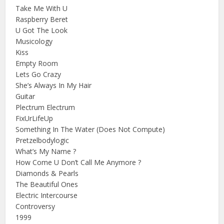
Take Me With U
Raspberry Beret
U Got The Look
Musicology
Kiss
Empty Room
Lets Go Crazy
She’s Always In My Hair
Guitar
Plectrum Electrum
FixUrLifeUp
Something In The Water (Does Not Compute)
Pretzelbodylogic
What’s My Name ?
How Come U Don’t Call Me Anymore ?
Diamonds & Pearls
The Beautiful Ones
Electric Intercourse
Controversy
1999