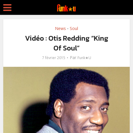
News
Soul
•
Vidéo : Otis Redding “King
Of Soul”
Par
7 février 2015
Funk★U