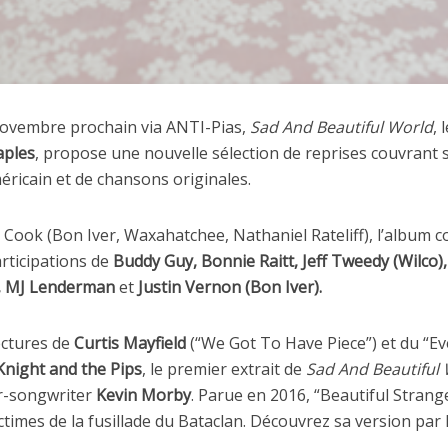
novembre prochain via ANTI-Pias,
Sad And Beautiful World
,
aples
, propose une nouvelle sélection de reprises couvrant 
éricain et de chansons originales.
 Cook (Bon Iver, Waxahatchee, Nathaniel Rateliff), l’album
rticipations de
Buddy Guy, Bonnie Raitt, Jeff Tweedy (Wilco)
d, MJ Lenderman
et
Justin Vernon (Bon Iver).
ectures de
Curtis Mayfield
(“We Got To Have Piece”) et du “E
Knight and the Pips
, le premier extrait de
Sad And Beautiful
er-songwriter
Kevin Morby
. Parue en 2016, “Beautiful Strang
imes de la fusillade du Bataclan. Découvrez sa version par 