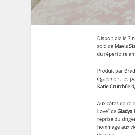
Disponible le 7 
solo de
Mavis St
du répertoire am
Produit par Brad
également les pa
Katie Crutchfiel
Aux côtés de rel
Love” de
Gladys 
reprise du sing
hommage aux vict
dessous.