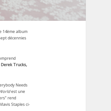
 le 14ème album
sept décennies
 comprend
, Derek Trucks,
verybody Needs
 World
est une
ers” rend
Mavis Staples ci-