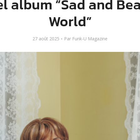
l album “Sad and Bea
World”
27 août 2025
Par
Funk-U Magazine