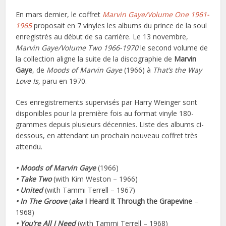
En mars dernier, le coffret
Marvin Gaye/Volume One 1961-
1965
proposait en 7 vinyles les albums du prince de la soul
enregistrés au début de sa carrière. Le 13 novembre,
Marvin Gaye/Volume Two 1966-1970
le second volume de
la collection aligne la suite de la discographie de
Marvin
Gaye
, de
Moods of Marvin Gaye
(1966) à
That’s the Way
Love Is,
paru en 1970.
Ces enregistrements supervisés par Harry Weinger sont
disponibles pour la première fois au format vinyle 180-
grammes depuis plusieurs décennies. Liste des albums ci-
dessous, en attendant un prochain nouveau coffret très
attendu.
• Moods of Marvin Gaye
(1966)
• Take Two
(with Kim Weston – 1966)
• United
(with Tammi Terrell – 1967)
• In The Groove
(
aka
I Heard It Through the Grapevine
–
1968)
• You’re All I Need
(with Tammi Terrell – 1968)