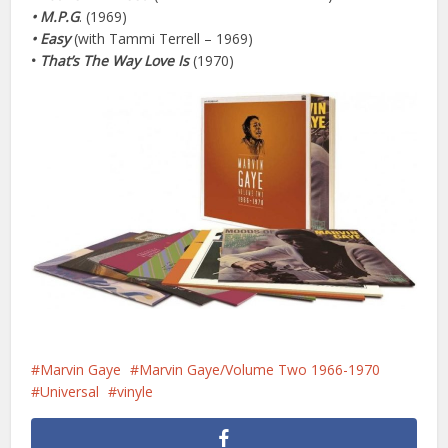
• M.P.G
. (1969)
• Easy
(with Tammi Terrell – 1969)
•
That’s The Way Love Is
(1970)
Marvin Gaye
Marvin Gaye/Volume Two 1966-1970
Universal
vinyle