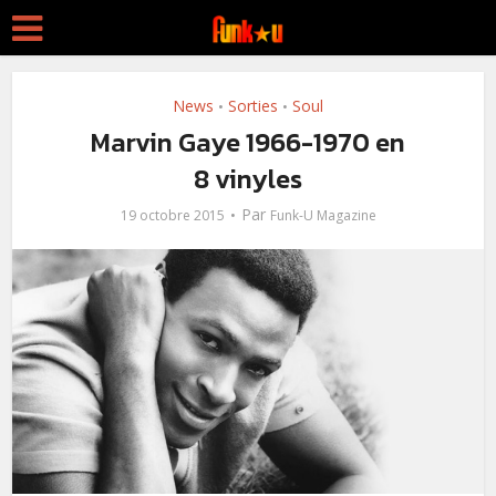
News
Sorties
Soul
•
•
Marvin Gaye 1966-1970 en
8 vinyles
Par
19 octobre 2015
Funk-U Magazine