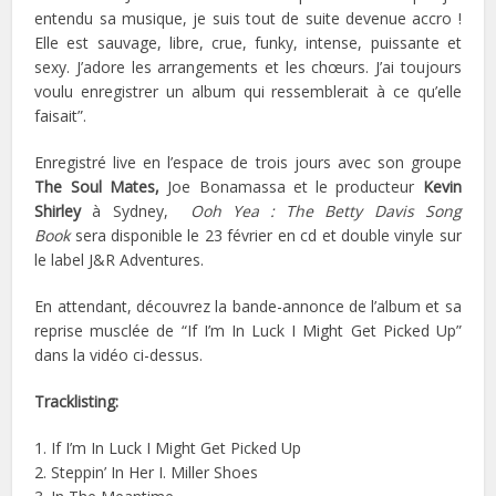
entendu sa musique, je suis tout de suite devenue accro !
Elle est sauvage, libre, crue, funky, intense, puissante et
sexy. J’adore les arrangements et les chœurs. J’ai toujours
voulu enregistrer un album qui ressemblerait à ce qu’elle
faisait”.
Enregistré live en l’espace de trois jours avec son groupe
The Soul Mates,
Joe Bonamassa et le producteur
Kevin
Shirley
à Sydney,
Ooh Yea : The Betty Davis Song
Book
sera disponible le 23 février en cd et double vinyle sur
le label J&R Adventures.
En attendant, découvrez la bande-annonce de l’album et sa
reprise musclée de “If I’m In Luck I Might Get Picked Up”
dans la vidéo ci-dessus.
Tracklisting:
1. If I’m In Luck I Might Get Picked Up
2. Steppin’ In Her I. Miller Shoes