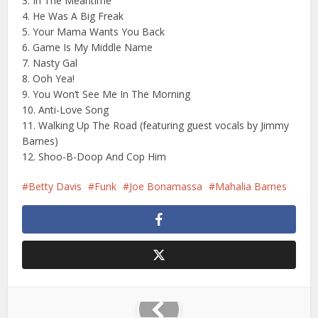
3. In The Meantime
4. He Was A Big Freak
5. Your Mama Wants You Back
6. Game Is My Middle Name
7. Nasty Gal
8. Ooh Yea!
9. You Won’t See Me In The Morning
10. Anti-Love Song
11. Walking Up The Road (featuring guest vocals by Jimmy
Barnes)
12. Shoo-B-Doop And Cop Him
Betty Davis
Funk
Joe Bonamassa
Mahalia Barnes