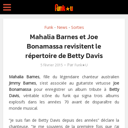
Funk
News
Sorties
•
•
Mahalia Barnes et Joe
Bonamassa revisitent le
répertoire de Betty Davis
Par
5 février 2015
Funk★U
Mahalia Barnes
, fille du légendaire chanteur australien
Jimmy Barnes
, s’est associée au guitariste virtuose
Joe
Bonamassa
pour enregistrer un album tribute à
Betty
Davis
, véritable icône du funk qui signa trois albums
explosifs dans les années 70 avant de disparaître du
monde musical.
“Je suis fan de Betty Davis depuis des années” déclare la
chanteuse. “Je me souviens de la première fois que j’ai