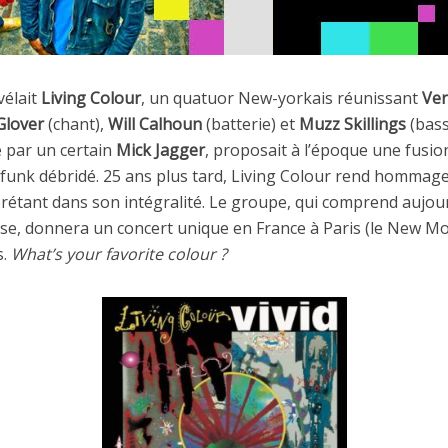
vélait
Living Colour
, un quatuor New-yorkais réunissant
Ver
Glover
(chant),
Will Calhoun
(batterie) et
Muzz Skillings
(bass
e par un certain
Mick Jagger
, proposait à l’époque une fusio
 funk débridé. 25 ans plus tard, Living Colour rend hommag
prétant dans son intégralité. Le groupe, qui comprend aujou
sse, donnera un concert unique en France à Paris (le New Mo
s.
What’s your favorite colour ?