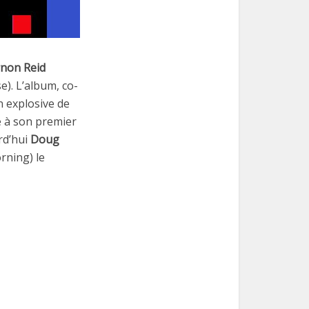
non Reid
e). L’album, co-
n explosive de
e à son premier
rd’hui
Doug
rning) le