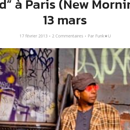
d” à Paris (New Morni
13 mars
17 février 2013
2 Commentaires
Par
Funk★U