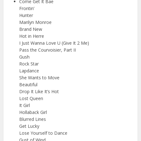
Come Get It Bae
Frontin’
Hunter
Marilyn Monroe
Brand New
Hot in Herre
I Just Wanna Love U (Give It 2 Me)
Pass the Courvoisier, Part II
Gush
Rock Star
Lapdance
She Wants to Move
Beautiful
Drop It Like It’s Hot
Lost Queen
It Girl
Hollaback Girl
Blurred Lines
Get Lucky
Lose Yourself to Dance
Gust of Wind