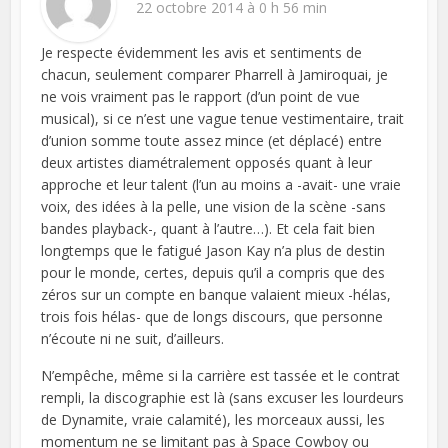
22 octobre 2014 à 0 h 56 min
Je respecte évidemment les avis et sentiments de
chacun, seulement comparer Pharrell à Jamiroquai, je
ne vois vraiment pas le rapport (d’un point de vue
musical), si ce n’est une vague tenue vestimentaire, trait
d’union somme toute assez mince (et déplacé) entre
deux artistes diamétralement opposés quant à leur
approche et leur talent (l’un au moins a -avait- une vraie
voix, des idées à la pelle, une vision de la scène -sans
bandes playback-, quant à l’autre…). Et cela fait bien
longtemps que le fatigué Jason Kay n’a plus de destin
pour le monde, certes, depuis qu’il a compris que des
zéros sur un compte en banque valaient mieux -hélas,
trois fois hélas- que de longs discours, que personne
n’écoute ni ne suit, d’ailleurs.
N’empêche, même si la carrière est tassée et le contrat
rempli, la discographie est là (sans excuser les lourdeurs
de Dynamite, vraie calamité), les morceaux aussi, les
momentum ne se limitant pas à Space Cowboy ou