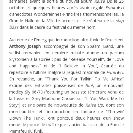
semaines avant la sortie du nouvel album
Raise Up
le 25
octobre et quelques heures après avoir régalé
Funk★U
d’anecdotes Wonderiennes-Princières tridimensionnelles, la
Grande Halle de la Villette accueillait le créateur de la
slap
bass
dans le cadre du festival du même nom.
Au terme de l’énergique introduction afro-funk de l’excellent
Anthony Joseph
accompagné de son Spasm Band, une
setlist remaniée en dernière minute donne un parfum
Slystonien à la soirée : pas de “Release Yourself”, de “Love
and Happiness” ni de “I Believe In You”, écartée du
répertoire à l’ultime malgré la request matinale de
Funk★U
.
En revanche, un “Thank You For Talkin’ To Me Africa”
extirpé des entrailles poisseuses de
Riot
, un émouvant
medley Sly 66-73 (featuring un bassiste téméraire venu de
la fosse et Gary Mudbone Cooper sur “If You Want Me To
Stay”) et une paire de nouveautés de
Raise Up
, dont son
morceau-titre et l’introduction en fanfare de “Throwin’
Down The Funk”, ont ponctué deux heures d’un show
mené de pouce de maître par l’ancien bassiste de la Famille
Pierrafeu du funk.