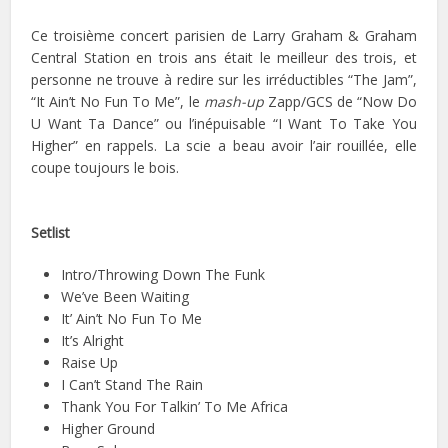
Ce troisième concert parisien de Larry Graham & Graham
Central Station en trois ans était le meilleur des trois, et
personne ne trouve à redire sur les irréductibles “The Jam”,
“It Ain’t No Fun To Me”, le
mash-up
Zapp/GCS de “Now Do
U Want Ta Dance” ou l’inépuisable “I Want To Take You
Higher” en rappels. La scie a beau avoir l’air rouillée, elle
coupe toujours le bois.
Setlist
Intro/Throwing Down The Funk
We’ve Been Waiting
It’ Ain’t No Fun To Me
It’s Alright
Raise Up
I Can’t Stand The Rain
Thank You For Talkin’ To Me Africa
Higher Ground