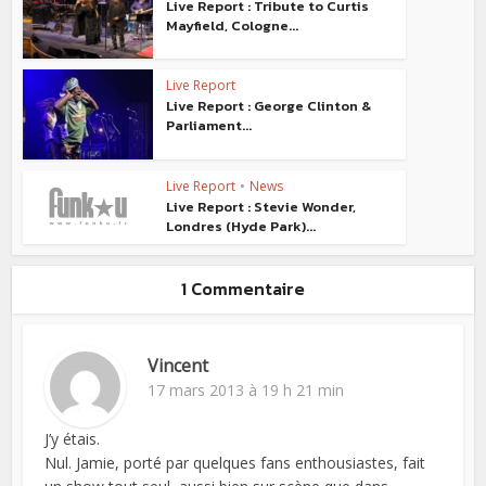
Live Report : Tribute to Curtis
Mayfield, Cologne...
Live Report
Live Report : George Clinton &
Parliament...
Live Report
•
News
Live Report : Stevie Wonder,
Londres (Hyde Park)...
1 Commentaire
Vincent
17 mars 2013 à 19 h 21 min
J’y étais.
Nul. Jamie, porté par quelques fans enthousiastes, fait