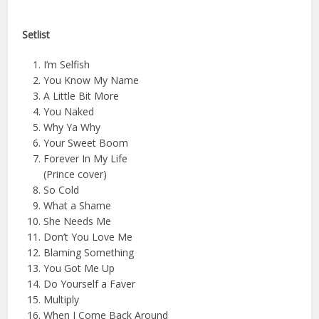
Setlist
I’m Selfish
You Know My Name
A Little Bit More
You Naked
Why Ya Why
Your Sweet Boom
Forever In My Life
(Prince cover)
So Cold
What a Shame
She Needs Me
Don’t You Love Me
Blaming Something
You Got Me Up
Do Yourself a Faver
Multiply
When I Come Back Around