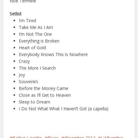
Noé Termine
Setlist
I’m Tired
Take Me As I Am
I’m Not The One
Everything is Broken
Heart of Gold
Everybody Knows This is Nowhere
Crazy
The More I Search
Joy
Souvenirs
Before the Money Came
Close as I’ll Get to Heaven
Sleep to Dream
I Do Not What What I Haven’t Got (a capella)
Bettye Lavette
Blues
décembre 2012
L'Alhambra