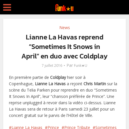
News
Lianne La Havas reprend
“Sometimes It Snows in
April” en duo avec Coldplay
Par
7 juillet 2016
Funk★U
En première partie de
Coldplay
hier soir à
Copenhague,
Lianne La Havas
a rejoint
Chris Martin
sur la
scène du Telia Parken pour reprendre en duo “Sometimes
It Snows In April”, leur “chanson préférée de Prince”. Une
reprise unplugged à revoir dans la vidéo ci-dessus. Lianne
La Havas sera de retour à Paris samedi 23 juillet pour un
concert gratuit sur le parvis de l’Hôtel de Ville.
Lianne La Havas
Prince
Prince Tribute
Sometimes