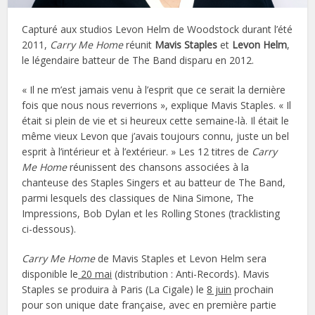
Capturé aux studios Levon Helm de Woodstock durant l’été
2011,
Carry Me Home
réunit
Mavis Staples
et
Levon Helm
,
le légendaire batteur de The Band disparu en 2012.
« Il ne m’est jamais venu à l’esprit que ce serait la dernière
fois que nous nous reverrions », explique Mavis Staples. « Il
était si plein de vie et si heureux cette semaine-là. Il était le
même vieux Levon que j’avais toujours connu, juste un bel
esprit à l’intérieur et à l’extérieur. » Les 12 titres de
Carry
Me Home
réunissent des chansons associées à la
chanteuse des Staples Singers et au batteur de The Band,
parmi lesquels des classiques de Nina Simone, The
Impressions, Bob Dylan et les Rolling Stones (tracklisting
ci-dessous).
Carry Me Home
de Mavis Staples et Levon Helm sera
disponible le
20 mai
(distribution : Anti-Records). Mavis
Staples se produira à Paris (La Cigale) le
8 juin
prochain
pour son unique date française, avec en première partie