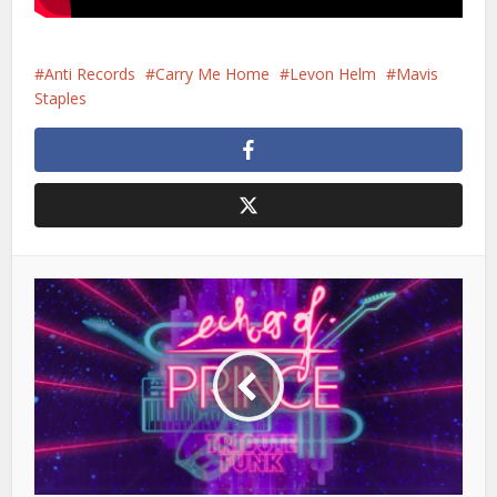
Anti Records
Carry Me Home
Levon Helm
Mavis
Staples