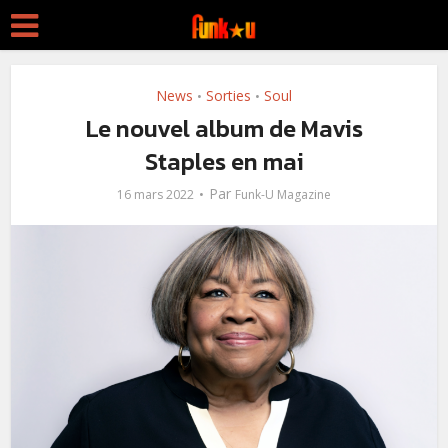
News
Sorties
Soul
•
•
Le nouvel album de Mavis
Staples en mai
Par
16 mars 2022
Funk-U Magazine